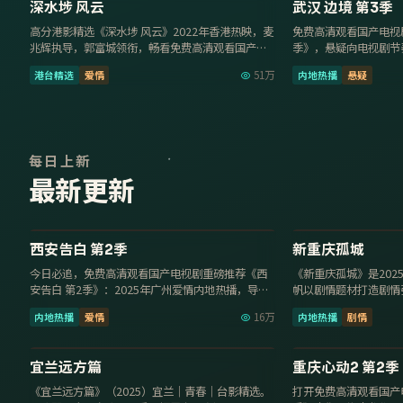
8.1
9.6
深水埗 风云
武汉 边境 第3季
高分港影精选《深水埗 风云》2022年香港热映，麦
免费高清观看国产电视剧
兆辉执导，郭富城领衔，畅看免费高清观看国产电
季》，悬疑向电视剧节
视剧，1080P流…
领衔，2018年7月…
港台精选
爱情
51万
内地热播
悬疑
每日上新
最新更新
40集
8.7
8.1
西安告白 第2季
新重庆孤城
今日必追，免费高清观看国产电视剧重磅推荐《西
《新重庆孤城》是20
安告白 第2季》：2025年广州爱情内地热播，导演
帆以剧情题材打造剧情
毛卫宁，主演成毅、…
彩，2025年10月…
内地热播
爱情
16万
内地热播
剧情
129分钟
9.6
9.6
宜兰远方篇
重庆心动2 第2季
《宜兰远方篇》（2025）宜兰｜青春｜台影精选。
打开免费高清观看国产