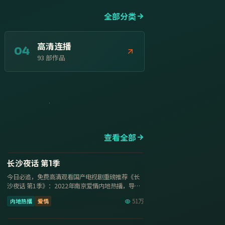
全部分类
高清连播
04
93
部作品
查看全部
13集
8.5
长沙夜话 第1季
今日必追，免费高清观看国产电视剧重磅推荐《长
沙夜话 第1季》：2022年南京爱情内地热播，导演
郑晓龙，主演杨紫、…
内地热播
爱情
51万
20集