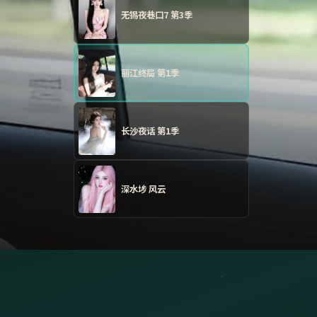
无锡夜巷口7 第3季
丽江终局 第1季
长沙夜话 第1季
深水埗 风云