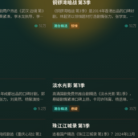
8.5
铜锣湾暗战 第3季
用户热追《武汉 边境 第3
《铜锣湾暗战 第3季》是2014年香港出品的口碑好
奏紧凑，李木戈执导，李现
剧，林超贤以惊悚题材打造剧情张力，张学友、古
天乐演技出彩，20…
51万
港台精选
惊悚
51万
29集
29集
7.9
淡水光影 第1季
25年成都出品的口碑好剧，郭
高清国剧免费热推台剧精选《淡水光影 第1季》，
张力，刘昊然、杨紫演技出
悬疑剧情紧凑口碑上扬，卡司许玮甯、杨丞琳、张
孝全，2025年9月2…
9.2万
港台精选
悬疑
35万
12集
第6期
9.2
珠江江城录 第1季
电视剧追《重庆心动2 第2
追看国产精选《珠江江城录 第1季》？2024年12月