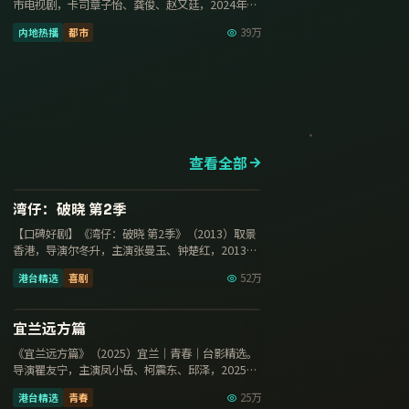
市电视剧，卡司章子怡、龚俊、赵又廷，2024年8
月18日更新，…
内地热播
都市
39万
查看全部
17集
9.6
湾仔：破晓 第2季
【口碑好剧】《湾仔：破晓 第2季》（2013）取景
香港，导演尔冬升，主演张曼玉、钟楚红，2013年
8月24日更新…
港台精选
喜剧
52万
129分钟
9.6
宜兰远方篇
《宜兰远方篇》（2025）宜兰｜青春｜台影精选。
导演瞿友宁，主演凤小岳、柯震东、邱泽，2025年
2月8日上映，免…
港台精选
青春
25万