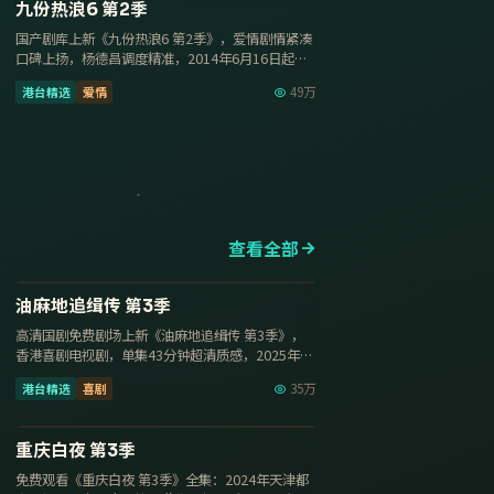
8.2
九份热浪6 第2季
国产剧库上新《九份热浪6 第2季》，爱情剧情紧凑
口碑上扬，杨德昌调度精准，2014年6月16日起免
费高清观看国产…
港台精选
爱情
49万
查看全部
13集
8.1
油麻地追缉传 第3季
高清国剧免费剧场上新《油麻地追缉传 第3季》，
香港喜剧电视剧，单集43分钟超清质感，2025年8
月21日收录免费…
港台精选
喜剧
35万
29集
8.5
重庆白夜 第3季
免费观看《重庆白夜 第3季》全集：2024年天津都