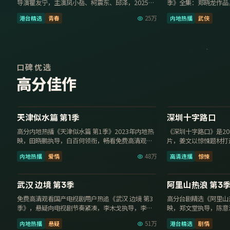
导演瞿友宁，主演凤小岳、柯震东、邱泽，2025年
季》全集：郑晓龙作品
2月8日上映，免…
2月2日更新，高清…
港台精选
青春
25万
内地热播
武侠
口碑优选
高分佳作
12集
9.7
9.7
天津似水篇 第1季
深圳十字路口
高分内地热播《天津似水篇 第1季》2023年内地热
《深圳十字路口》是20
映，田晓鹏执导，白百何领衔，畅看免费高清观看
片，姜文以惊悚题材打
国产电视剧，108…
演技出彩，2023年1…
内地热播
爱情
48万
高清连播
惊悚
30集
9.6
9.6
武汉 边境 第3季
阿里山热浪 第3
免费高清观看国产电视剧用户热追《武汉 边境 第3
高分台剧精选《阿里山热
季》，悬疑向电视剧节奏紧凑，李木戈执导，李现
映，郑文堂执导，陈意
领衔，2018年7月…
国产电视剧，108…
内地热播
悬疑
51万
港台精选
剧情