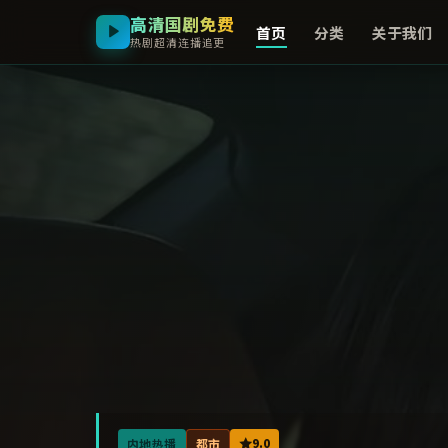
高清国剧免费
首页
分类
关于我们
热剧超清连播追更
9.0
内地热播
都市