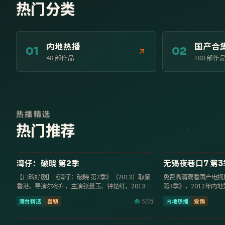
热门分类
内地热播
国产合
01
02
48
部作品
100
部作
热播精选
热门推荐
17集
9.6
9.0
湾仔：破晓 第2季
无锡夜巷口7 第3
【口碑好剧】《湾仔：破晓 第2季》（2013）取景
免费高清观看国产电视
香港，导演尔冬升，主演张曼玉、钟楚红，2013年
第3季》，2012年内
8月24日更新…
沈腾、汤唯，201…
港台精选
喜剧
52万
内地热播
爱情
114分钟