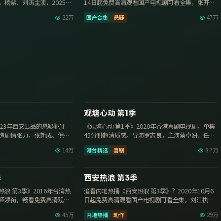
，杨紫、刘涛主演，2025年
14日起免费高清观看国产电视剧可看全集，张开宙
执导，沈腾、任…
22万
国产合集
悬疑
47万
92分钟
13集
9.7
观塘心动 第1季
23年西安出品的悬疑犯罪
《观塘心动 第1季》2020年香港喜剧电视剧，单集
造剧情张力，张新成、倪妮
45分钟超清质感。导演罗志良，主演蔡卓妍、任达
华，2020年9…
14万
港台精选
喜剧
8.7万
38集
17集
9.6
季
西安热浪 第3季
浪 第3季》2016年台湾热
追看内地热播《西安热浪 第3季》？2020年10月6
涵领衔，畅看免费高清观看
日起免费高清观看国产电视剧可看全集，刘江执
导，成毅、张新成领…
45万
内地热播
动作
29万