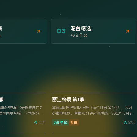
集
港台精选
03
品
40
部作品
20集
32集
9.0
季
丽江终局 第1季
剧精选热剧《无锡夜巷口7
高清国剧免费剧场上新《丽江终局 第1季》，内地
地爱情内地热播，卡司胡歌、
都市电视剧，单集45分钟超清质感，2023年5月7日
收录免费高清观…
52万
内地热播
都市
52万
30集
14集